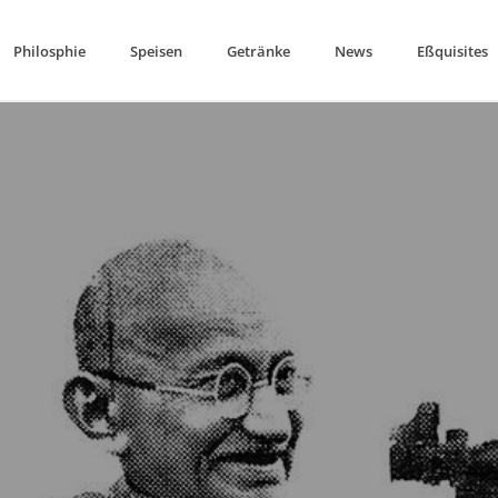
Philosphie
Speisen
Getränke
News
Eßquisites