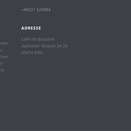
+49221 528984
ADRESSE
Café im Bauturm
eiten
Aachener Strasse 24-26
so
50674 Köln
chon
er
ank