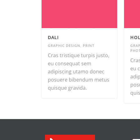
DALI
HO
GRAPHIC DESIGN
,
PRINT
GRAP
PHO
Cras tristique turpis justo,
Cras
eu consequat sem
eu 
adipiscing utamo donec
adi
posuere bibendum metus
pos
quisque gravida.
qui