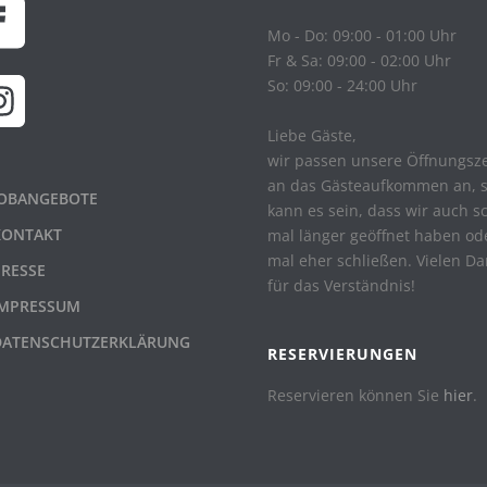
Mo - Do: 09:00 - 01:00 Uhr
Fr & Sa: 09:00 - 02:00 Uhr
So: 09:00 - 24:00 Uhr
Liebe Gäste,
wir passen unsere Öffnungsz
an das Gästeaufkommen an, 
JOBANGEBOTE
kann es sein, dass wir auch s
KONTAKT
mal länger geöffnet haben od
mal eher schließen. Vielen D
PRESSE
für das Verständnis!
IMPRESSUM
DATENSCHUTZERKLÄRUNG
RESERVIERUNGEN
Reservieren können Sie
hier
.