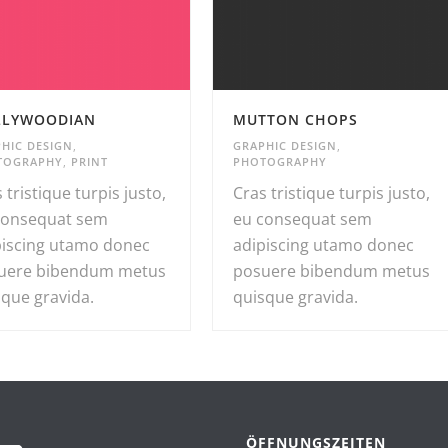
LLYWOODIAN
MUTTON CHOPS
HIC DESIGN
,
GRAPHIC DESIGN
,
TOGRAPHY
,
PRINT
PHOTOGRAPHY
 tristique turpis justo,
Cras tristique turpis justo,
consequat sem
eu consequat sem
piscing utamo donec
adipiscing utamo donec
uere bibendum metus
posuere bibendum metus
sque gravida.
quisque gravida.
ÖFFNUNGSZEITEN