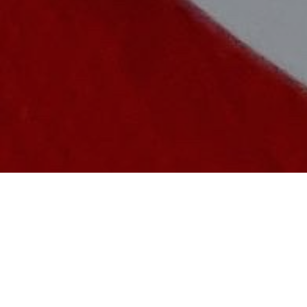
Unser Lunchangebot
Lunch & 0,2l Saftschorle oder Wasser von 12 bis 15 Uhr
für 12,90€. Ergänzend servieren wir gerne einen kleinen
Salat für 5,90€ dazu.