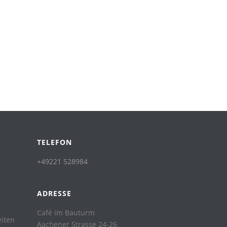
TELEFON
+49221 528984
ADRESSE
Café im Bauturm
eiten
Aachener Strasse 24-26