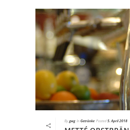
By
gwg
In
Getränke
Posted
5. April 2018