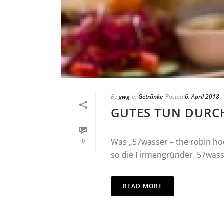
By
gwg
In
Getränke
Posted
6. April 2018
GUTES TUN DURC
Was „57wasser – the robin hood
0
so die Firmengründer. 57wasser
READ MORE