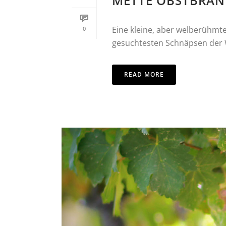
METTÉ OBSTBRÄN
Eine kleine, aber welberühmte
0
gesuchtesten Schnäpsen der We
READ MORE