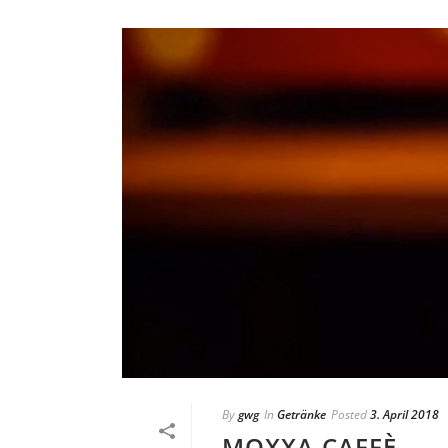
By
gwg
In
Getränke
Posted
3. April 2018
MOXXA.CAFFÈ